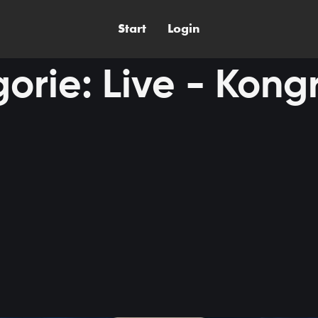
Start
Login
orie:
Live - Kong